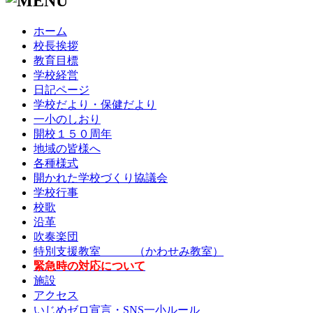
ホーム
校長挨拶
教育目標
学校経営
日記ページ
学校だより・保健だより
一小のしおり
開校１５０周年
地域の皆様へ
各種様式
開かれた学校づくり協議会
学校行事
校歌
沿革
吹奏楽団
特別支援教室 （かわせみ教室）
緊急時の対応について
施設
アクセス
いじめゼロ宣言・SNS一小ルール