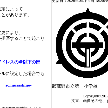
更新日：2026年06月02日 18:20:5
設定によって、
ことがあります。
変更により、
拒否することで起こり
アドレスの＠以下の部
ールに設定した場合でも
usashino-
武蔵野市立第一小学校
Copyright©2017 
文書、画像その他、