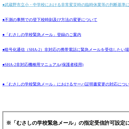
●武蔵野市立小・中学校における非常変災時の臨時休業等の判断基準
●不測の事態での登下校時刻及び方法の変更について
●「むさしの学校緊急メール」登録のご案内
●暗号化通信（SHA-2）非対応の携帯電話に緊急メールを受信したい
●SHA-2非対応機種用マニュアル(保護者様用)
●
「むさしの学校緊急メール」におけるサーバ証明書変更の対応につ
※「むさしの学校緊急メール」の指定受信許可設定