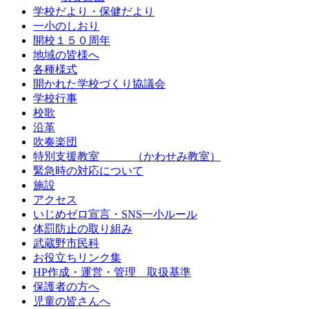
学校だより・保健だより
一小のしおり
開校１５０周年
地域の皆様へ
各種様式
開かれた学校づくり協議会
学校行事
校歌
沿革
吹奏楽団
特別支援教室 （かわせみ教室）
緊急時の対応について
施設
アクセス
いじめゼロ宣言・SNS一小ルール
体罰防止の取り組み
武蔵野市民科
お役立ちリンク集
HP作成・運営・管理 取扱基準
保護者の方へ
児童の皆さんへ