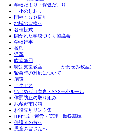
学校だより・保健だより
一小のしおり
開校１５０周年
地域の皆様へ
各種様式
開かれた学校づくり協議会
学校行事
校歌
沿革
吹奏楽団
特別支援教室 （かわせみ教室）
緊急時の対応について
施設
アクセス
いじめゼロ宣言・SNS一小ルール
体罰防止の取り組み
武蔵野市民科
お役立ちリンク集
HP作成・運営・管理 取扱基準
保護者の方へ
児童の皆さんへ